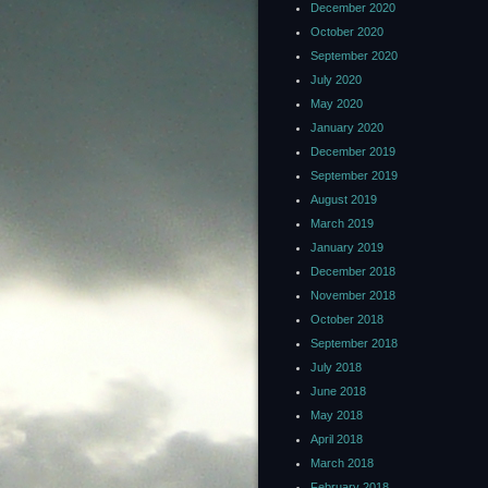
December 2020
October 2020
September 2020
July 2020
May 2020
January 2020
December 2019
September 2019
August 2019
March 2019
January 2019
December 2018
November 2018
October 2018
September 2018
July 2018
June 2018
May 2018
April 2018
March 2018
February 2018