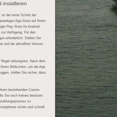
installieren
st der erste Schritt der
jeweiligen App-Store auf Ihrem
le Play Store für Android-
 zur Verfügung. Für den
n erforderlich: Stellen Sie
et und die aktuellste Version
der Regel reibungslos. Nach dem
 Ihrem Bildschirm, um die App
oggen, stellen Sie sicher, dass
t Ihrem bestehenden Casino-
lls Sie noch keines besitzen.
inzahlungsprozess zu
r Smartphone sicher und schnell