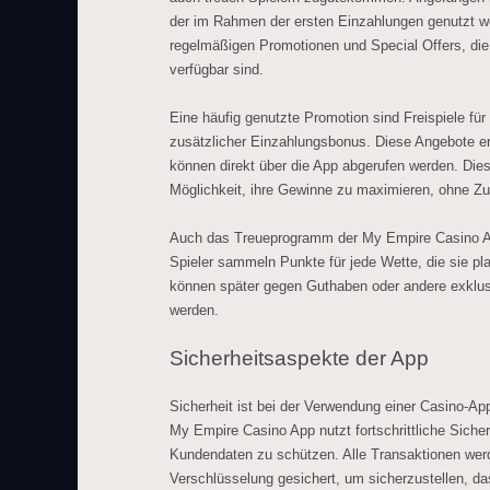
der im Rahmen der ersten Einzahlungen genutzt we
regelmäßigen Promotionen und Special Offers, die
verfügbar sind.
Eine häufig genutzte Promotion sind Freispiele für
zusätzlicher Einzahlungsbonus. Diese Angebote e
können direkt über die App abgerufen werden. Dies 
Möglichkeit, ihre Gewinne zu maximieren, ohne Zu
Auch das Treueprogramm der My Empire Casino A
Spieler sammeln Punkte für jede Wette, die sie pl
können später gegen Guthaben oder andere exklus
werden.
Sicherheitsaspekte der App
Sicherheit ist bei der Verwendung einer Casino-Ap
My Empire Casino App nutzt fortschrittliche Sic
Kundendaten zu schützen. Alle Transaktionen werd
Verschlüsselung gesichert, um sicherzustellen, das