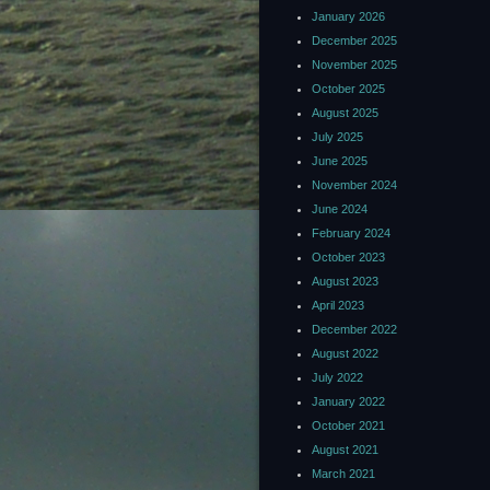
January 2026
December 2025
November 2025
October 2025
August 2025
July 2025
June 2025
November 2024
June 2024
February 2024
October 2023
August 2023
April 2023
December 2022
August 2022
July 2022
January 2022
October 2021
August 2021
March 2021