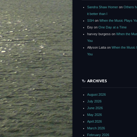
Sandra Shaw Homer
on
Others h
it better than I
SSH
on
When the Music Plays Y
Eey
on
One Day at a Time
harvey burgess
on
When the Mus
You
Allyson Latta
on
When the Music 
You
ARCHIVES
August 2026
July 2026
June 2026
May 2026
April 2026
March 2026
February 2026