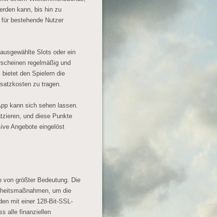
rden kann, bis hin zu
 für bestehende Nutzer
 ausgewählte Slots oder ein
rscheinen regelmäßig und
bietet den Spielern die
satzkosten zu tragen.
pp kann sich sehen lassen.
atzieren, und diese Punkte
ive Angebote eingelöst
p von größter Bedeutung. Die
herheitsmaßnahmen, um die
en mit einer 128-Bit-SSL-
s alle finanziellen