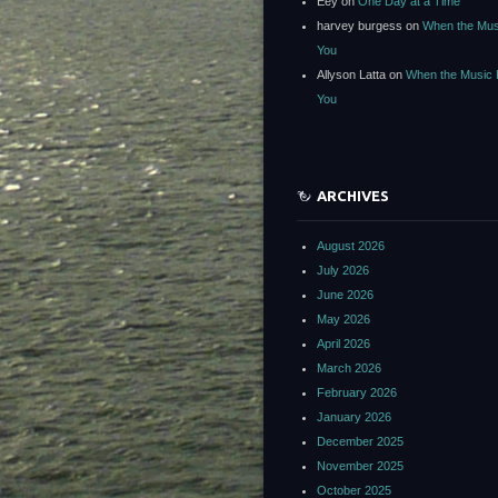
Eey
on
One Day at a Time
harvey burgess
on
When the Mus
You
Allyson Latta
on
When the Music 
You
ARCHIVES
August 2026
July 2026
June 2026
May 2026
April 2026
March 2026
February 2026
January 2026
December 2025
November 2025
October 2025