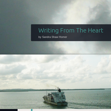
Writing From The Heart
by Sandra Shaw Homer