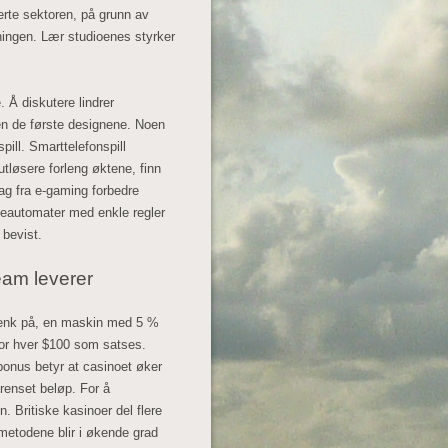
nerte sektoren, på grunn av
ningen. Lær studioenes styrker
. Å diskutere lindrer
en de første designene. Noen
pill. Smarttelefonspill
utløsere forleng øktene, finn
g fra e-gaming forbedre
lleautomater med enkle regler
 bevist.
eam leverer
Tenk på, en maskin med 5 %
 for hver $100 som satses.
onus betyr at casinoet øker
grenset beløp. For å
 Britiske kasinoer del flere
metodene blir i økende grad