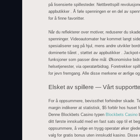
på lisensierte spillesteder. Nettbrettspill revolusjo
appbutikker . Å føle spenningen er en del av spen
for å finne favoritter.
Når du reflekterer over motiver, reduserer du skade
spenninger. Videoautomater har kommet langt sid
spesialiserer seg på hjul, mens andre utvikler bords
dominerte tiåret , støttet av appbutikker . Jackpot-
funksjoner som passer dine mål. Økonomiske bidra
helsetjenester, via operatørbidrag. Foretrekker spi
for jevn fremgang. Alle disse merkene er ærlige og
Elsket av spillere — Vårt supportt
For å oppsummere, bevissthet forhindrer skade. 
margin indikerer at statistisk, $5 forblir hos huset
Denne Blockbets Casino typen
Blockbets Casino
b
ditt første innskudd med en fast sats opp til et be
oppsummere, å velge en trygg operatør øker gleden.
valg for gratis bonus uten innskudd kasino. Disse 