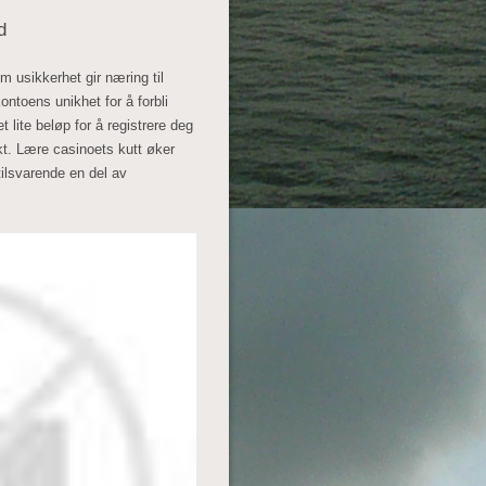
d
om usikkerhet gir næring til
ntoens unikhet for å forbli
lite beløp for å registrere deg
kt. Lære casinoets kutt øker
tilsvarende en del av