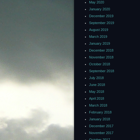
May 2020
January 2020
December 2019
September 2019
August 2019
March 2019
January 2019
December 2018
November 2018
October 2018
September 2018
July 2018
June 2018
May 2018
April 2018
March 2018
February 2018
January 2018
December 2017
November 2017
October 2017