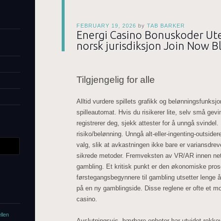
FEBRUARY 19, 2026
by
TAB BARKER
Energi Casino Bonuskoder Ute
norsk jurisdiksjon Join Now B
Tilgjengelig for alle
Alltid vurdere spillets grafikk og belønningsfunksjo
spilleautomat. Hvis du risikerer lite, selv små ge
registrerer deg, sjekk attester for å unngå svindel
risiko/belønning. Unngå alt-eller-ingenting-outsid
valg, slik at avkastningen ikke bare er variansdre
sikrede metoder. Fremveksten av VR/AR innen net
gambling. Et kritisk punkt er den økonomiske pro
førstegangsbegynnere til gambling utsetter lenge å
på en ny gamblingside. Disse reglene er ofte et mot
casino.
llen
Avslutningsvis, bærbare enheter har utvidet rekkev